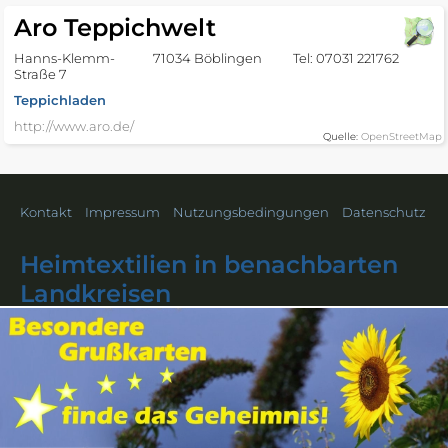
Aro Teppichwelt
Hanns-Klemm-
71034 Böblingen
Tel: 07031 221762
Straße 7
Teppichladen
http://www.aro.de/
Quelle:
OpenStreetMap
Kontakt
Impressum
Nutzungsbedingungen
Datenschutz
Heimtextilien in benachbarten
Landkreisen
Calw
Esslingen
Freudenstadt