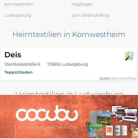
Kornwestheim
Möglingen
Ludwigsburg
zum Seitenanfang
Heimtextilien in Kornwestheim
Deis
Steinbeissstraße 6
70806 Ludwigsburg
Teppichladen
Quelle:
OpenStreetMap
Heimtextilien in Ludwigsburg
Frick
Gänsfußallee 8
71636 Ludwigsburg
Quelle:
OpenStreetMap